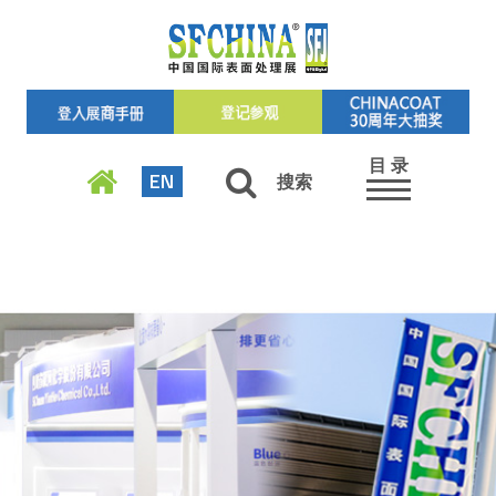
目 录
EN
搜索