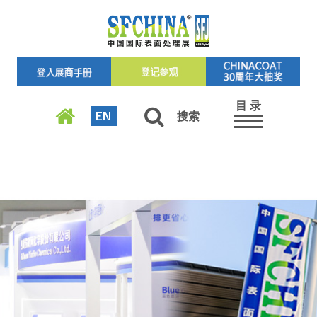
目 录
EN
搜索