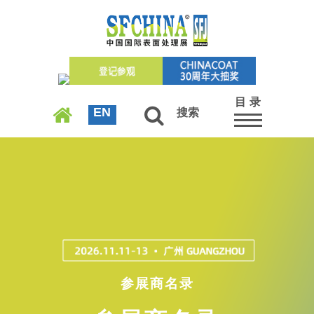
目 录
EN
搜索
参展商名录