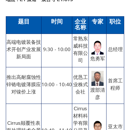
地点：E1 展馆 – 展台号 E1.C73
题目
时间
企业
专家
职位
名称
常熟东
高端电镀装备技
威科技
术开创产业发展
9:30 - 10:00
总经理
有限公
新局面
危勇军
司
推出高耐腐蚀性
优恳工
首席工
锌铬电镀薄膜应
10:00 - 10:40
业株式
程师
渡部清
对镍价上涨
会社
彦
Cirrus
材料科
Cirrus颠覆性表
学有限
亚太市