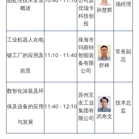
面处理技术全景
10:40 - 11:10
公司及
场经理
概述
优瑞卡
孙楚辉
科技创
投
工业机器人在电
珠海市
玛斯特
常务副
镀工厂的应用及
11:10 - 11:40
智能装
总
备有限
舒林
前景
公司
数智化涂装及环
苏州互
友工业
技术总
保及设备的应用
11:40 - 12:10
集团有
监
武奇文
限公司
与发展